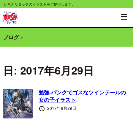
コ
いろんなタッチのイラストをご提供します。
ン
テ
ン
ブログ
ツ
へ
移
日:
2017年6月29日
動
す
る
勉強-パンクでゴスなツインテールの
女の子イラスト
投
2017年6月29日
稿
日