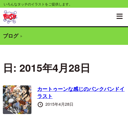
コ
いろんなタッチのイラストをご提供します。
ン
テ
ン
ブログ
ツ
へ
移
日:
2015年4月28日
動
す
る
カートゥーンな感じのパンクバンドイ
ラスト
投
2015年4月28日
稿
日