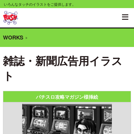
コ
いろんなタッチのイラストをご提供します。
ン
テ
ン
WORKS
ツ
へ
雑誌・新聞広告用イラス
移
動
ト
す
る
パチスロ攻略マガジン様挿絵