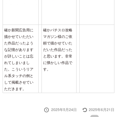
確か新聞広告用に
確かパチスロ攻略
描かせていただい
マガジン様のご依
た作品だったよう
頼で描かせていた
な記憶があります
だいた作品だった
が詳しいことは忘
と思います。非常
れてしまいまし
に懐かしい作品で
た。こういうリア
す。
ル系タッチの例と
して掲載させてい
ただきます。
投
最
2025年5月24日
2025年6月21日
稿
終
投