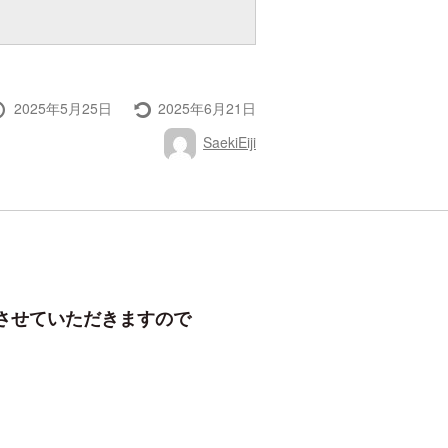
投
最
2025年5月25日
2025年6月21日
稿
終
投
SaekiEiji
日
更
稿
新
者
させていただきますので
