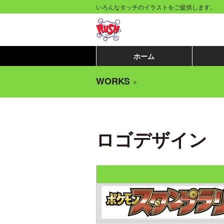
コ
いろんなタッチのイラストをご提供します。
ン
テ
ン
ホーム
ツ
WORKS
へ
移
動
ロゴデザイン
す
る