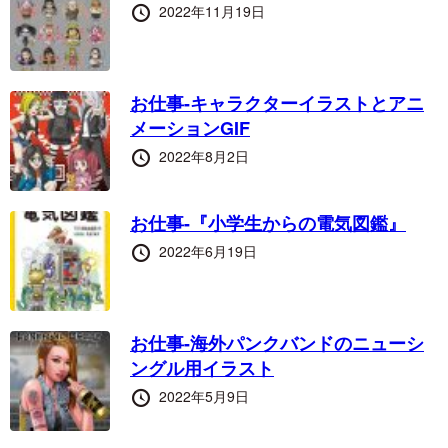
投
2022年11月19日
稿
日
お仕事-キャラクターイラストとアニ
メーションGIF
投
2022年8月2日
稿
日
お仕事-『小学生からの電気図鑑』
投
2022年6月19日
稿
日
お仕事-海外パンクバンドのニューシ
ングル用イラスト
投
2022年5月9日
稿
日