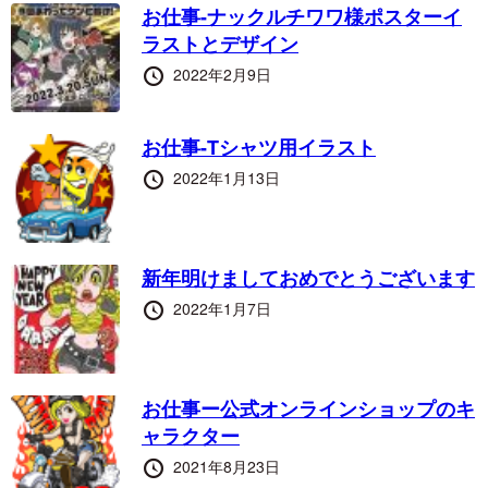
お仕事-ナックルチワワ様ポスターイ
ラストとデザイン
投
2022年2月9日
稿
日
お仕事-Tシャツ用イラスト
投
2022年1月13日
稿
日
新年明けましておめでとうございます
投
2022年1月7日
稿
日
お仕事ー公式オンラインショップのキ
ャラクター
投
2021年8月23日
稿