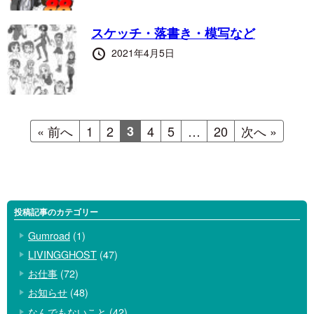
日
スケッチ・落書き・模写など
投
2021年4月5日
稿
日
« 前へ
1
2
3
4
5
…
20
次へ »
投稿記事のカテゴリー
Gumroad
(1)
LIVINGGHOST
(47)
お仕事
(72)
お知らせ
(48)
なんでもないこと
(42)