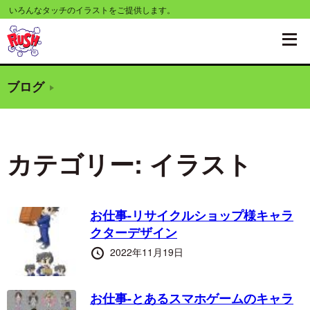
コ
いろんなタッチのイラストをご提供します。
ン
テ
ン
ブログ
ツ
へ
移
カテゴリー:
イラスト
動
す
る
お仕事-リサイクルショップ様キャラ
クターデザイン
投
2022年11月19日
稿
日
お仕事-とあるスマホゲームのキャラ