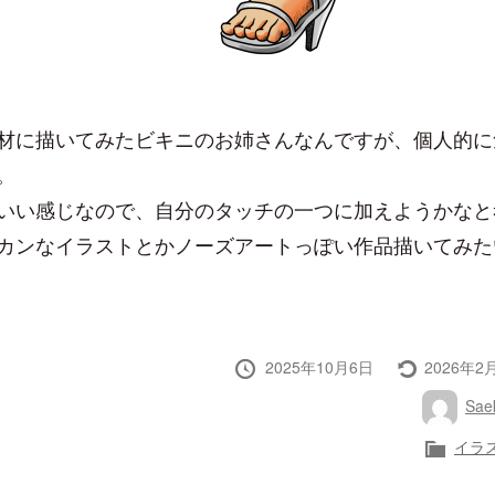
材に描いてみたビキニのお姉さんなんですが、個人的に
。
いい感じなので、自分のタッチの一つに加えようかなと
カンなイラストとかノーズアートっぽい作品描いてみた
投
最
2025年10月6日
2026年2
稿
終
投
Saek
日
更
稿
新
者
カ
イラ
テ
ゴ