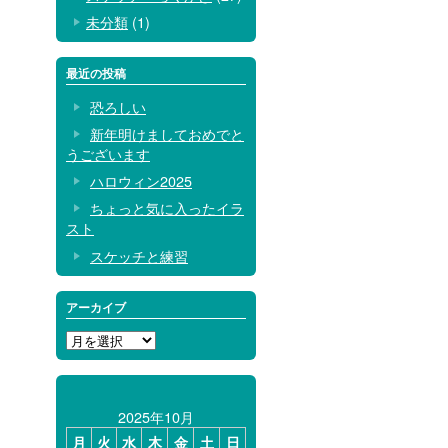
未分類
(1)
最近の投稿
恐ろしい
新年明けましておめでと
うございます
ハロウィン2025
ちょっと気に入ったイラ
スト
スケッチと練習
アーカイブ
ア
ー
カ
イ
2025年10月
ブ
月
火
水
木
金
土
日