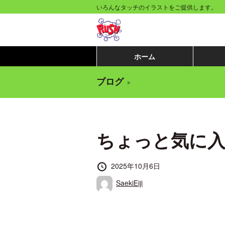
コ
いろんなタッチのイラストをご提供します。
ン
テ
ン
ホーム
ツ
ブログ
へ
移
動
ちょっと気に
す
る
投
2025年10月6日
稿
投
SaekiEiji
日
稿
者