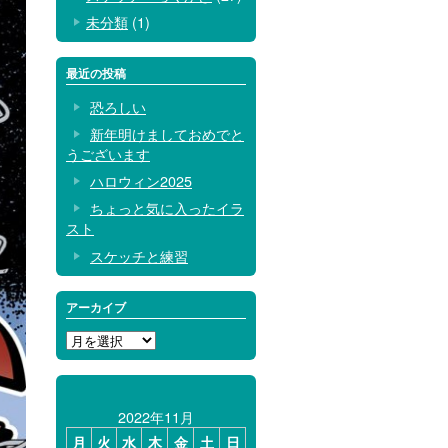
未分類
(1)
最近の投稿
恐ろしい
新年明けましておめでと
うございます
ハロウィン2025
ちょっと気に入ったイラ
スト
スケッチと練習
アーカイブ
ア
ー
カ
イ
2022年11月
ブ
月
火
水
木
金
土
日