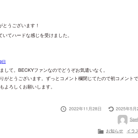
がとうございます！
ていてハードな感じを受けました。
29日
まして。BECKYファンなのでどうぞお気遣いなく。
りがとうございます。ずっとコメント欄閉じてたので初コメント
もよろしくお願いします。
投
最
2022年11月28日
2025年5月
稿
終
投
Saek
日
更
稿
新
者
カ
お知らせ
イラ
テ