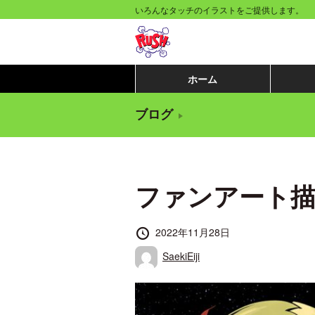
コ
いろんなタッチのイラストをご提供します。
ン
テ
ン
ホーム
ツ
ブログ
へ
移
動
ファンアート
す
る
投
2022年11月28日
稿
投
SaekiEiji
日
稿
者