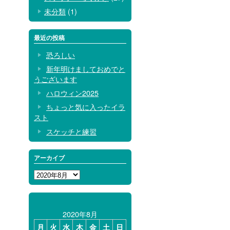
未分類
(1)
最近の投稿
恐ろしい
新年明けましておめでと
うございます
ハロウィン2025
ちょっと気に入ったイラ
スト
スケッチと練習
アーカイブ
ア
ー
カ
イ
2020年8月
ブ
月
火
水
木
金
土
日