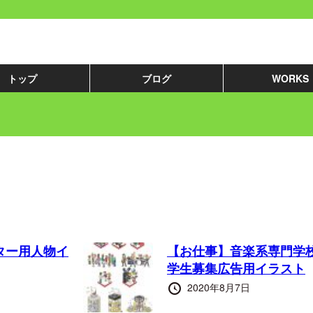
トップ
ブログ
WORKS
ター用人物イ
【お仕事】音楽系専門学
学生募集広告用イラスト
投
2020年8月7日
稿
日