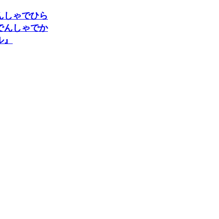
んしゃでひら
でんしゃでか
ル』