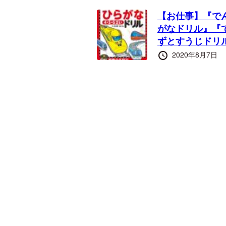
【お仕事】『で
がなドリル』『
ずとすうじドリ
投
2020年8月7日
稿
日