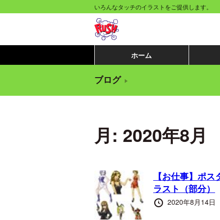
コ
いろんなタッチのイラストをご提供します。
ン
テ
ン
ホーム
ツ
ブログ
へ
移
動
月:
2020年8月
す
る
【お仕事】ポス
ラスト（部分）
投
2020年8月14日
稿
日