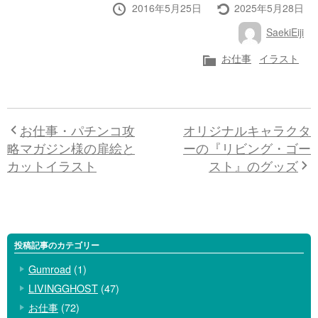
投
最
2016年5月25日
2025年5月28日
稿
終
投
SaekiEiji
日
更
稿
新
者
カ
お仕事
イラスト
テ
ゴ
リ
ー
お仕事・パチンコ攻
オリジナルキャラクタ
略マガジン様の扉絵と
ーの『リビング・ゴー
カットイラスト
スト』のグッズ
投稿記事のカテゴリー
Gumroad
(1)
LIVINGGHOST
(47)
お仕事
(72)