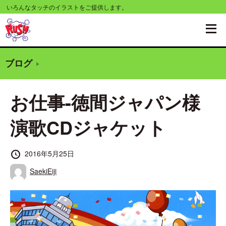
コ
いろんなタッチのイラストをご提供します。
ン
テ
ン
ブログ
ツ
へ
お仕事-徳間ジャパン様
移
動
演歌CDジャケット
す
る
投
2016年5月25日
稿
投
SaekiEiji
日
稿
者